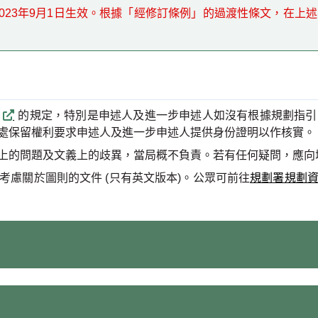
2023年9月1日生效。根據「經修訂條例」的過渡性條文，在
的規定，特別是申述人及進一步申述人如沒有根據規劃指引
處保留權利要求申述人及進一步申述人提供身份證明以作核實。
上的問題及文義上的歧異，當局概不負責。若有任何疑問，應向
慮關於圖則的文件 (只有英文版本)。公眾可前往
規劃署規劃