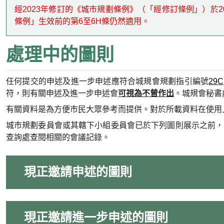
經2023年修訂的《城市規劃條例》（「經修訂條例」）於
條例」生效前的第6至6H條仍然適用。
處理中的圖則
任何提交的申述及進一步申述應符合城規會規劃指引編號
29C
符，則有關申述及進一步申述會
可視為不曾作出
。城規會秘書
有關資料是為方便市民大眾參考而提供。對於所載資料在使用
城市規劃委員會或其轄下小組委員會已於下列圖則展示之前，考
查詢處查閱相關的會議記錄。
現正邀請申述的圖則
現正邀請進一步申述的圖則