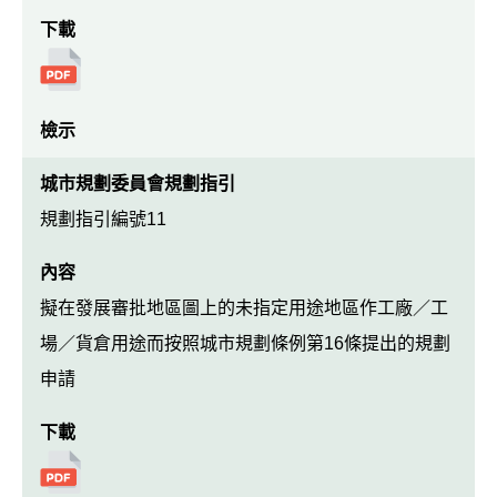
下載
檢示
城市規劃委員會規劃指引
規劃指引編號11
內容
擬在發展審批地區圖上的未指定用途地區作工廠／工
場／貨倉用途而按照城市規劃條例第16條提出的規劃
申請
下載