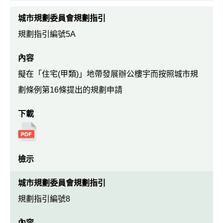
城市規劃委員會規劃指引
規劃指引編號5A
內容
擬在「住宅(甲類)」地帶發展辦公樓宇而按照城市規
劃條例第16條提出的規劃申請
下載
檢示
城市規劃委員會規劃指引
規劃指引編號8
內容