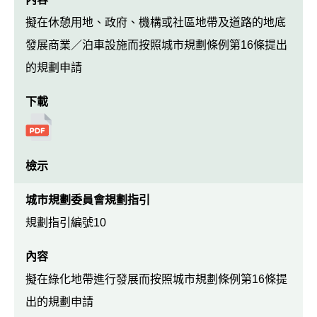
擬在休憩用地、政府、機構或社區地帶及道路的地底
發展商業／泊車設施而按照城市規劃條例第16條提出
的規劃申請
下載
檢示
城市規劃委員會規劃指引
規劃指引編號10
內容
擬在綠化地帶進行發展而按照城市規劃條例第16條提
出的規劃申請