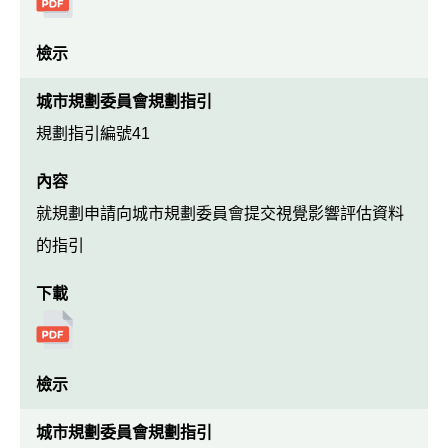
檢示
城市規劃委員會規劃指引
規劃指引編號41
內容
就規劃申請向城市規劃委員會提交視覺影響評估資料
的指引
下載
檢示
城市規劃委員會規劃指引