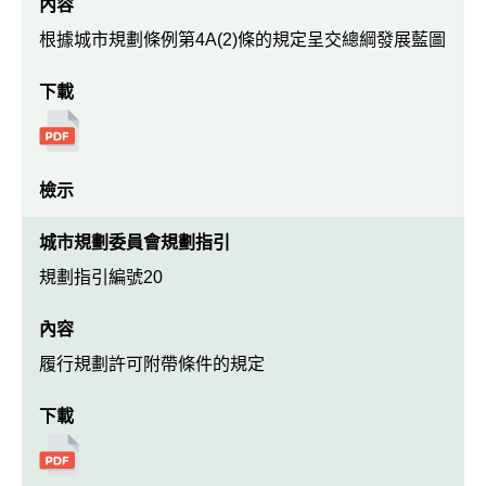
內容
根據城市規劃條例第4A(2)條的規定呈交總綱發展藍圖
下載
檢示
城市規劃委員會規劃指引
規劃指引編號20
內容
履行規劃許可附帶條件的規定
下載