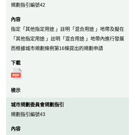
規劃指引編號42
內容
指定「其他指定用途 」註明「混合用途 」地帶及擬在
「其他指定用途 」註明「混合用途 」地帶內進行發展
而根據城市規劃條例第16條提出的規劃申請
下載
檢示
城市規劃委員會規劃指引
規劃指引編號43
內容