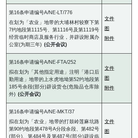
第16条申请编号A/NE-LT/776
文件
在划为「农业」地带的大埔林村较寮下第
图
7约地段第1115号、第1116号及第1119号
经营临时商店及服务行业，并辟设附属办
附件
公室(为期三年)
(公开会议)
第16条申请编号A/NE-FTA/252
文件
拟在划为「其他指定用途」注明「港口后
图
勤用途」地带的上水虎地坳第52约地段第
185号余段(部分)辟设货仓(危险品仓库除
附件
外)
(公开会议)
第16条申请编号A/NE-MKT/37
拟在划为「农业」地带的打鼓岭莲麻坑路
文件
第90约地段第478号A分段余段、第482号
图
(部分)、第484号及第487号(部分)辟设临