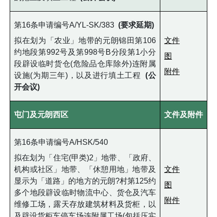
第16条申请编号A/YL-SK/383
(要求延期)
拟在划为「农业」地带的元朗锦田第106
文件
约地段第992号及第998号B分段第1小分
图
段辟设临时货仓(危险品仓库除外)连附属
附件
设施(为期三年)，以及进行填土工程
(公
开会议)
屯门及元朗西区
文件及附件
第16条申请编号A/HSK/540
拟在划为「住宅(甲类)2」地带、「政府、
机构或社区」地带、「休憩用地」地带及
文件
显示为「道路」的地方的元朗?村第125约
图
多个地段辟设临时物流中心、货仓及汽车
附件
维修工场，露天存放建筑材料及货柜，以
及辟设货柜车停车场连附属工场(包括压实