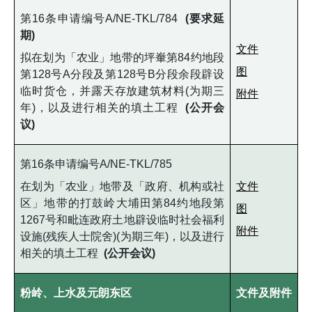
第16条申请编号A/NE-TKL/784
(要求延
期)
文件
拟在划为「农业」地带的坪輋第84约地段
图
第128号A分段及第128号B分段余段辟设
临时货仓，并露天存放建筑材料(为期三
附件
年)，以及进行相关的填土工程
(公开会
议)
第16条申请编号A/NE-TKL/785
在划为「农业」地带及「政府、机构或社
文件
区」地带的打鼓岭大埔田第84约地段第
图
1267号和毗连政府土地辟设临时社会福利
附件
设施(残疾人士院舍)(为期三年)，以及进行
相关的填土工程
(公开会议)
粉岭、上水及元朗东区
文件及附件