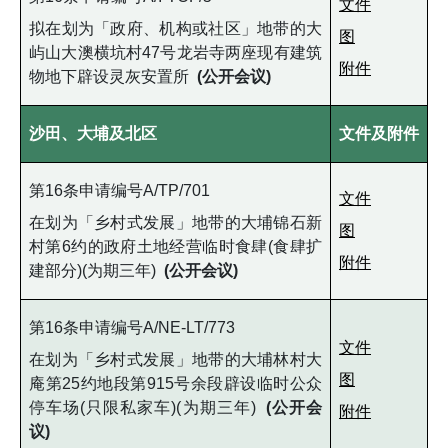
文件
拟在划为「政府、机构或社区」地带的大
图
屿山大澳横坑村47号龙岩寺两座现有建筑
附件
物地下辟设灵灰安置所
(公开会议)
沙田、大埔及北区
文件及附件
第16条申请编号A/TP/701
文件
在划为「乡村式发展」地带的大埔锦石新
图
村第6约的政府土地经营临时食肆(食肆扩
附件
建部分)(为期三年)
(公开会议)
第16条申请编号A/NE-LT/773
文件
在划为「乡村式发展」地带的大埔林村大
图
庵第25约地段第915号余段辟设临时公众
停车场(只限私家车)(为期三年)
(公开会
附件
议)