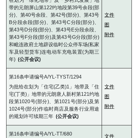
在划为「绿化地带」及「乡村式发展」地
带的元朗屏山第122约地段第39号余段(部
分)、第40号余段、第42号(部分)、第43号
文件
B分段余段(部分)、第43号C分段(部分)、
图
第43号D分段(部分)、第43号E分段余段、
附件
第43号F分段(部分)及第43号G分段(部分)
和毗连政府土地辟设临时公众停车场(私家
车及轻型货车)连电动车充电装置(为期三
年)
(公开会议)
第16条申请编号A/YL-TYST/1294
为批给在划为「住宅(乙类)1」地带及「住
文件
宅(丁类)」地带的元朗唐人新村第121约地
图
段第1020号(部分)、第1021号(部分)及第
附件
1024号(部分)作临时商店及服务行业用途
的规划许可续期三年
(公开会议)
第16条申请编号A/YL-TT/680
文件