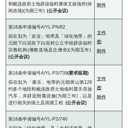
和毗连政府土地辟设临时康体文娱场所(休
附件
闲农场)(为期三年)
(公开会议)
第16条申请编号A/YL-PN/82
文件
拟在划为「农业」地带及「绿化地带」的
图
元朗下白泥前下白泥村公立学校辟设临时
宗教机构(佛教道场及念佛舍)(为期五年)
附件
(公开会议)
第16条申请编号A/YL-PS/739
(
要求延期
)
文件
拟在划为「康乐」地带的元朗屏山第126
图
约多个地段和毗连政府土地临时露天存放
汽车，并辟设附属设施(为期三年)，以及
附件
进行相关的填土及填塘工程
(公开会议)
第16条申请编号A/YL-PS/740