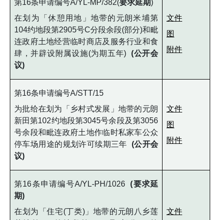
第16条申请编号A/YL-MP/382(
要求延期
)
在划为「休憩用地」地带的元朗米埔第
文件
104约地段第2905号C分段余段(部分)和毗
图
连政府土地经营临时商店及服务行业和食
附件
肆，并辟设附属设施(为期五年)
(公开会
议)
第16条申请编号A/STT/15
为批给在划为「乡村式发展」地带的元朗
文件
新田第102约地段第3045号余段及第3056
图
号余段和毗连政府土地作临时私家车公众
附件
停车场用途的规划许可续期三年
(公开会
议)
第16条申请编号A/YL-PH/1026
(要求延
期)
在划为「住宅(丁类)」地带的元朗八乡莲
文件